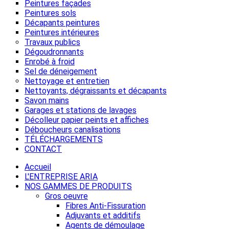
Peintures façades
Peintures sols
Décapants peintures
Peintures intérieures
Travaux publics
Dégoudronnants
Enrobé à froid
Sel de déneigement
Nettoyage et entretien
Nettoyants, dégraissants et décapants
Savon mains
Garages et stations de lavages
Décolleur papier peints et affiches
Déboucheurs canalisations
TÉLÉCHARGEMENTS
CONTACT
Accueil
L'ENTREPRISE ARIA
NOS GAMMES DE PRODUITS
Gros oeuvre
Fibres Anti-Fissuration
Adjuvants et additifs
Agents de démoulage