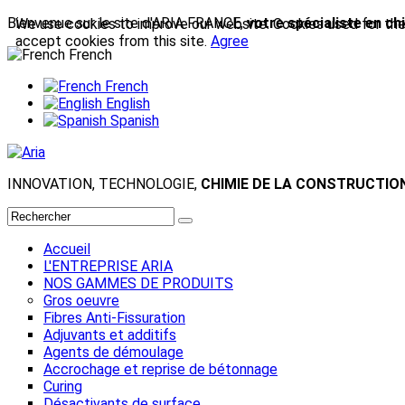
Bienvenue sur le site d'ARIA FRANCE,
votre spécialiste en ch
We use cookies to improve our website. Cookies used for the e
accept cookies from this site.
Agree
French
French
English
Spanish
INNOVATION, TECHNOLOGIE,
CHIMIE DE LA CONSTRUCTIO
Accueil
L'ENTREPRISE ARIA
NOS GAMMES DE PRODUITS
Gros oeuvre
Fibres Anti-Fissuration
Adjuvants et additifs
Agents de démoulage
Accrochage et reprise de bétonnage
Curing
Désactivants de surface