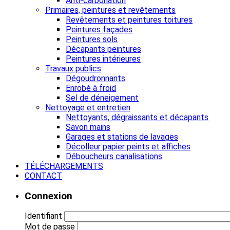
Anti-carbonation
Primaires, peintures et revêtements
Revêtements et peintures toitures
Peintures façades
Peintures sols
Décapants peintures
Peintures intérieures
Travaux publics
Dégoudronnants
Enrobé à froid
Sel de déneigement
Nettoyage et entretien
Nettoyants, dégraissants et décapants
Savon mains
Garages et stations de lavages
Décolleur papier peints et affiches
Déboucheurs canalisations
TÉLÉCHARGEMENTS
CONTACT
Connexion
Identifiant
Mot de passe