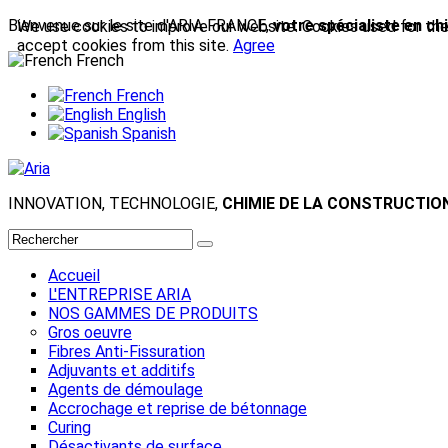
Bienvenue sur le site d'ARIA FRANCE,
votre spécialiste en ch
We use cookies to improve our website. Cookies used for the e
accept cookies from this site.
Agree
French
French
English
Spanish
INNOVATION, TECHNOLOGIE,
CHIMIE DE LA CONSTRUCTIO
Accueil
L'ENTREPRISE ARIA
NOS GAMMES DE PRODUITS
Gros oeuvre
Fibres Anti-Fissuration
Adjuvants et additifs
Agents de démoulage
Accrochage et reprise de bétonnage
Curing
Désactivants de surface