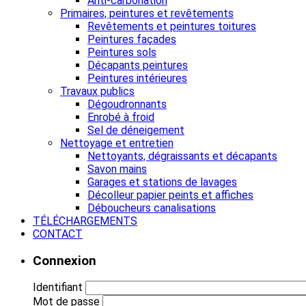
Anti-carbonation
Primaires, peintures et revêtements
Revêtements et peintures toitures
Peintures façades
Peintures sols
Décapants peintures
Peintures intérieures
Travaux publics
Dégoudronnants
Enrobé à froid
Sel de déneigement
Nettoyage et entretien
Nettoyants, dégraissants et décapants
Savon mains
Garages et stations de lavages
Décolleur papier peints et affiches
Déboucheurs canalisations
TÉLÉCHARGEMENTS
CONTACT
Connexion
Identifiant
Mot de passe