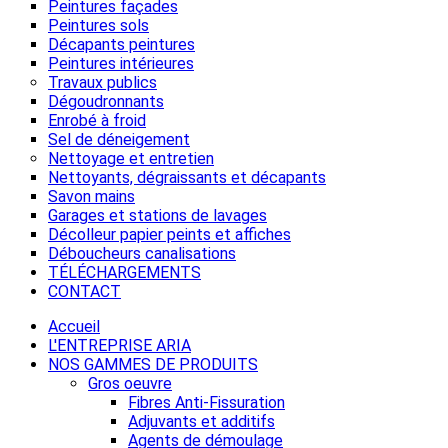
Peintures façades
Peintures sols
Décapants peintures
Peintures intérieures
Travaux publics
Dégoudronnants
Enrobé à froid
Sel de déneigement
Nettoyage et entretien
Nettoyants, dégraissants et décapants
Savon mains
Garages et stations de lavages
Décolleur papier peints et affiches
Déboucheurs canalisations
TÉLÉCHARGEMENTS
CONTACT
Accueil
L'ENTREPRISE ARIA
NOS GAMMES DE PRODUITS
Gros oeuvre
Fibres Anti-Fissuration
Adjuvants et additifs
Agents de démoulage