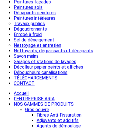
Peintures façades
Peintures sols
Décapants peintures
Peintures intérieures
Travaux publics
Dégoudronnants
Enrobé à froid
Sel de déneigement
Nettoyage et entretien
Nettoyants, dégraissants et décapants
Savon mains
Garages et stations de lavages
Décolleur papier peints et affiches
Déboucheurs canalisations
TÉLÉCHARGEMENTS
CONTACT
Accueil
L'ENTREPRISE ARIA
NOS GAMMES DE PRODUITS
Gros oeuvre
Fibres Anti-Fissuration
Adjuvants et additifs
Agents de démoulage