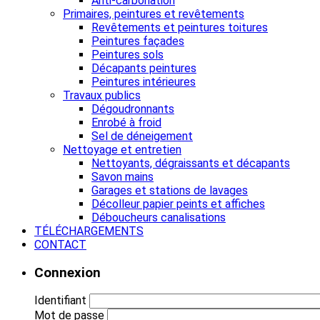
Anti-carbonation
Primaires, peintures et revêtements
Revêtements et peintures toitures
Peintures façades
Peintures sols
Décapants peintures
Peintures intérieures
Travaux publics
Dégoudronnants
Enrobé à froid
Sel de déneigement
Nettoyage et entretien
Nettoyants, dégraissants et décapants
Savon mains
Garages et stations de lavages
Décolleur papier peints et affiches
Déboucheurs canalisations
TÉLÉCHARGEMENTS
CONTACT
Connexion
Identifiant
Mot de passe