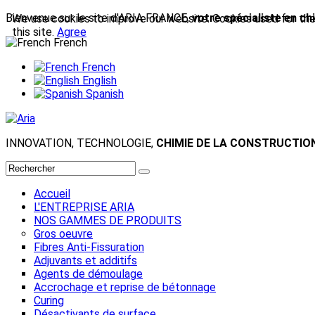
Bienvenue sur le site d'ARIA FRANCE,
votre spécialiste en ch
We use cookies to improve our website. Cookies used for the e
this site.
Agree
French
French
English
Spanish
INNOVATION, TECHNOLOGIE,
CHIMIE DE LA CONSTRUCTIO
Accueil
L'ENTREPRISE ARIA
NOS GAMMES DE PRODUITS
Gros oeuvre
Fibres Anti-Fissuration
Adjuvants et additifs
Agents de démoulage
Accrochage et reprise de bétonnage
Curing
Désactivants de surface