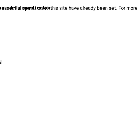
imie de la construction
ssential operation of this site have already been set. For more
N