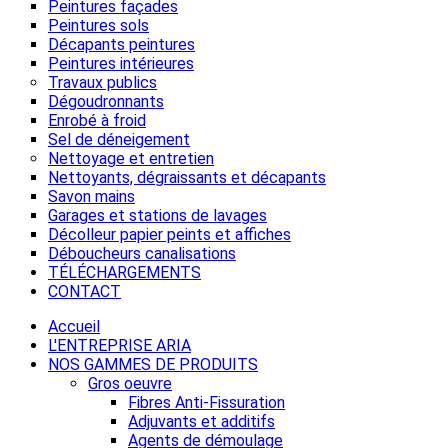
Peintures façades
Peintures sols
Décapants peintures
Peintures intérieures
Travaux publics
Dégoudronnants
Enrobé à froid
Sel de déneigement
Nettoyage et entretien
Nettoyants, dégraissants et décapants
Savon mains
Garages et stations de lavages
Décolleur papier peints et affiches
Déboucheurs canalisations
TÉLÉCHARGEMENTS
CONTACT
Accueil
L'ENTREPRISE ARIA
NOS GAMMES DE PRODUITS
Gros oeuvre
Fibres Anti-Fissuration
Adjuvants et additifs
Agents de démoulage