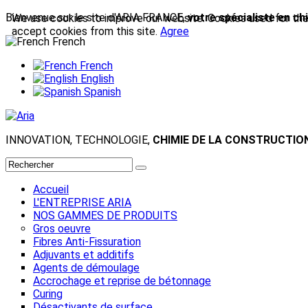
Bienvenue sur le site d'ARIA FRANCE,
votre spécialiste en ch
We use cookies to improve our website. Cookies used for the e
accept cookies from this site.
Agree
French
French
English
Spanish
INNOVATION, TECHNOLOGIE,
CHIMIE DE LA CONSTRUCTIO
Accueil
L'ENTREPRISE ARIA
NOS GAMMES DE PRODUITS
Gros oeuvre
Fibres Anti-Fissuration
Adjuvants et additifs
Agents de démoulage
Accrochage et reprise de bétonnage
Curing
Désactivants de surface