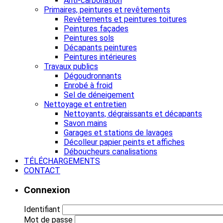
Anti-carbonation
Primaires, peintures et revêtements
Revêtements et peintures toitures
Peintures façades
Peintures sols
Décapants peintures
Peintures intérieures
Travaux publics
Dégoudronnants
Enrobé à froid
Sel de déneigement
Nettoyage et entretien
Nettoyants, dégraissants et décapants
Savon mains
Garages et stations de lavages
Décolleur papier peints et affiches
Déboucheurs canalisations
TÉLÉCHARGEMENTS
CONTACT
Connexion
Identifiant
Mot de passe