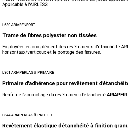
Applicable à l'AIRLESS.
L630 ARIARENFORT
Trame de fibres polyester non tissées
Employées en complément des revêtements d'étanchéité A
horizontaux/verticaux et le pontage des fissures.
L301 ARIAPERLAS® PRIMAIRE
Primaire d'adhérence pour revêtement d'étanchéit
Renforce l’accrochage du revêtement d’étanchéité
ARIAPER
L644 ARIAPERLAS® PROTEC
Revêtement élastique d'étanchéité à finition gran