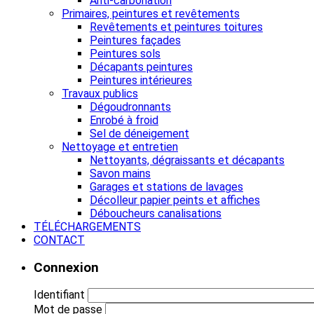
Anti-carbonation
Primaires, peintures et revêtements
Revêtements et peintures toitures
Peintures façades
Peintures sols
Décapants peintures
Peintures intérieures
Travaux publics
Dégoudronnants
Enrobé à froid
Sel de déneigement
Nettoyage et entretien
Nettoyants, dégraissants et décapants
Savon mains
Garages et stations de lavages
Décolleur papier peints et affiches
Déboucheurs canalisations
TÉLÉCHARGEMENTS
CONTACT
Connexion
Identifiant
Mot de passe