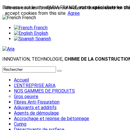
Bienvenue sur le site d'ARIA FRANCE,
votre spécialiste en ch
We use cookies to improve our website. Cookies used for the e
accept cookies from this site.
Agree
French
French
English
Spanish
INNOVATION, TECHNOLOGIE,
CHIMIE DE LA CONSTRUCTIO
Accueil
L'ENTREPRISE ARIA
NOS GAMMES DE PRODUITS
Gros oeuvre
Fibres Anti-Fissuration
Adjuvants et additifs
Agents de démoulage
Accrochage et reprise de bétonnage
Curing
Désactivants de surface