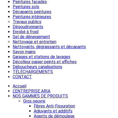
Peintures façades
Peintures sols
Décapants peintures
Peintures intérieures
Travaux publics
Dégoudronnants
Enrobé à froid
Sel de déneigement
Nettoyage et entretien
Nettoyants, dégraissants et décapants
Savon mains
Garages et stations de lavages
Décolleur papier peints et affiches
Déboucheurs canalisations
TÉLÉCHARGEMENTS
CONTACT
Accueil
L'ENTREPRISE ARIA
NOS GAMMES DE PRODUITS
Gros oeuvre
Fibres Anti-Fissuration
Adjuvants et additifs
Agents de démoulage